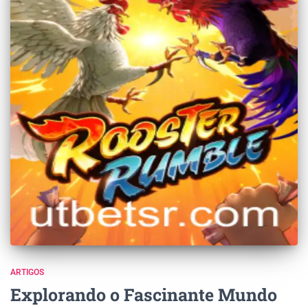
ARTIGOS
Explorando o Fascinante Mundo