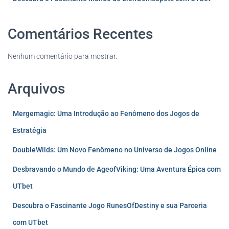
Comentários Recentes
Nenhum comentário para mostrar.
Arquivos
Mergemagic: Uma Introdução ao Fenômeno dos Jogos de
Estratégia
DoubleWilds: Um Novo Fenômeno no Universo de Jogos Online
Desbravando o Mundo de AgeofViking: Uma Aventura Épica com
UTbet
Descubra o Fascinante Jogo RunesOfDestiny e sua Parceria
com UTbet