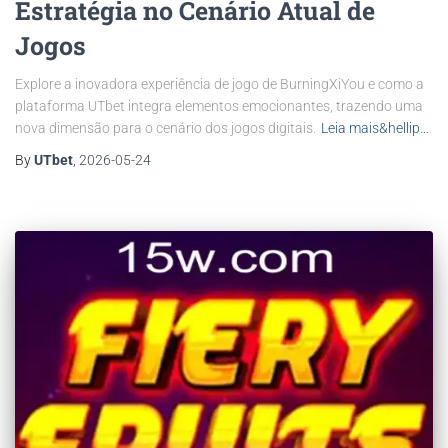
Estratégia no Cenário Atual de
Jogos
Explore a inovadora experiência de jogo de BurningXiYou e como a
plataforma UTbet integra elementos emocionantes, trazendo uma
nova dimensão para o cenário dos jogos digitais.
Leia mais&hellip…
By
UTbet
,
2026-05-24