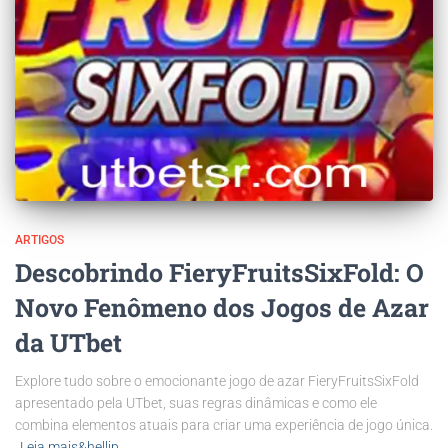
ARTIGOS
Descobrindo FieryFruitsSixFold: O
Novo Fenômeno dos Jogos de Azar
da UTbet
Explore tudo sobre o emocionante jogo de azar FieryFruitsSixFold
apresentado pela UTbet, suas regras dinâmicas e como ele
combina elementos atuais para criar uma experiência de jogo única.
Leia mais&hellip…