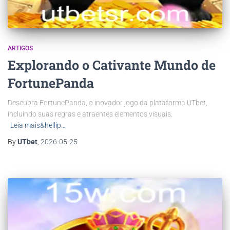
ARTIGOS
Explorando o Cativante Mundo de
FortunePanda
Descubra FortunePanda, o inovador jogo da plataforma UTbet,
incluindo suas regras e atraentes elementos visuais.
Leia mais&hellip…
By
UTbet
,
2026-05-25