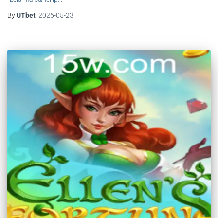
By
UTbet
,
2026-05-23