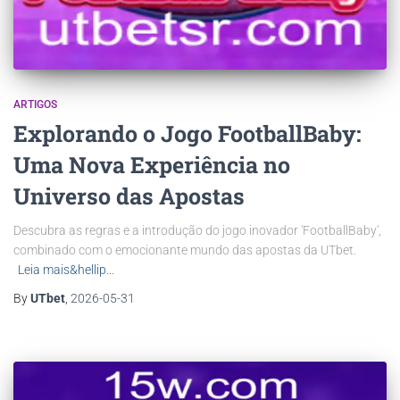
ARTIGOS
Explorando o Jogo FootballBaby:
Uma Nova Experiência no
Universo das Apostas
Descubra as regras e a introdução do jogo inovador 'FootballBaby',
combinado com o emocionante mundo das apostas da UTbet.
Leia mais&hellip…
By
UTbet
,
2026-05-31