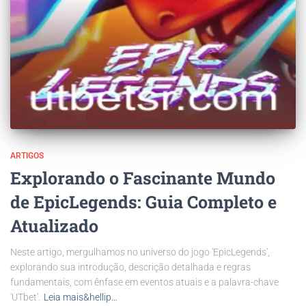
ARTIGOS
Explorando o Fascinante Mundo
de EpicLegends: Guia Completo e
Atualizado
Neste artigo, mergulhamos no universo do jogo 'EpicLegends',
explorando sua introdução, descrição detalhada e regras
fundamentais, com ênfase em eventos atuais e a palavra-chave
'UTbet'.
Leia mais&hellip…