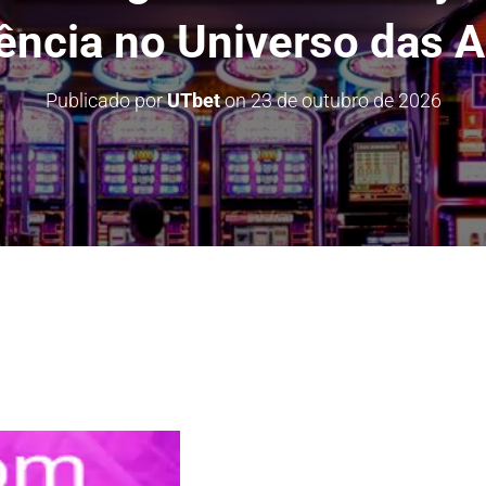
ência no Universo das 
Publicado por
UTbet
on
23 de outubro de 2026