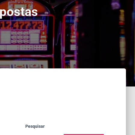
Apostas
Pesquisar