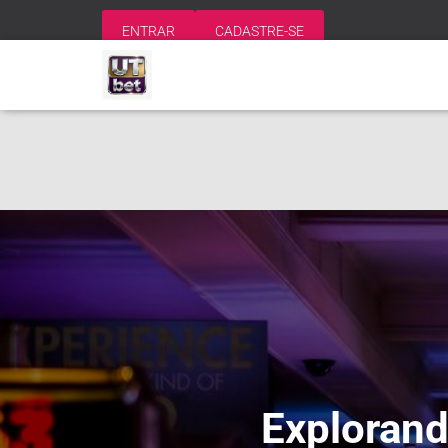
ENTRAR
CADASTRE-SE
Explorand