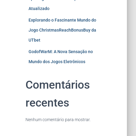
Atualizado
Explorando o Fascinante Mundo do
Jogo ChristmasReachBonusBuy da
UTbet
GodofWarM: A Nova Sensação no
Mundo dos Jogos Eletrônicos
Comentários
recentes
Nenhum comentário para mostrar.