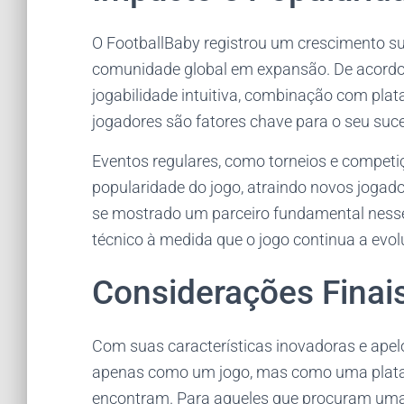
O FootballBaby registrou um crescimento s
comunidade global em expansão. De acordo
jogabilidade intuitiva, combinação com plat
jogadores são fatores chave para o seu suc
Eventos regulares, como torneios e competi
popularidade do jogo, atraindo novos joga
se mostrado um parceiro fundamental nesse 
técnico à medida que o jogo continua a evolu
Considerações Finai
Com suas características inovadoras e apel
apenas como um jogo, mas como uma plataf
encontram. Para aqueles que procuram uma e