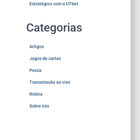
Estratégico com a UTbet
Categorias
Artigos
Jogos de cartas
Pesca
Transmissão ao vivo
Roleta
Sobre nós