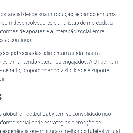
ubstancial desde sua introdução, ecoando em uma
 com desenvolvedores e analistas de mercado, a
aformas de apostas e a interação social entre
esso contínuo.
ções patrocinadas, alimentam ainda mais a
dores e mantendo veteranos engajados. A UTbet tem
cenário, proporcionando visibilidade e suporte
ir.
s
o global, o FootballBaby tem se consolidado não
orma social onde estratégias e emoção se
xperiência que mistura o melhor do futebol virtual