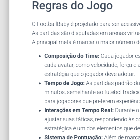
Regras do Jogo
O FootballBaby é projetado para ser acessív
As partidas são disputadas em arenas virtua
A principal meta é marcar o maior número de
Composição do Time:
Cada jogador esc
cada avatar, como velocidade, força e 
estratégia que o jogador deve adotar.
Tempo de Jogo:
As partidas padrão du
minutos, semelhante ao futebol tradici
para jogadores que preferem experiênc
Interações em Tempo Real:
Durante o 
ajustar suas táticas, respondendo às c
estratégica é um dos elementos que de
Sistema de Pontuação:
Além de marca