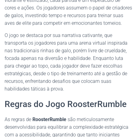
vibrante e estilizado, cada partida é um espetáculo de
cores e ações. Os jogadores assumem o papel de criadores
de galos, investindo tempo e recursos para treinar suas
aves de elite para competir em emocionantes torneios.
O jogo se destaca por sua narrativa cativante, que
transporta os jogadores para uma arena virtual inspirada
nas tradicionais rinhas de galo, porém livre de crueldade,
focada apenas na diversão e habilidade. Enquanto luta
para chegar ao topo, cada jogador deve fazer escolhas
estratégicas, desde o tipo de treinamento até a gestão de
recursos, enfrentando desafios que colocam suas
habilidades táticas à prova.
Regras do Jogo RoosterRumble
As regras de
RoosterRumble
são meticulosamente
desenvolvidas para equilibrar a complexidade estratégica
com a acessibilidade, garantindo que tanto iniciantes