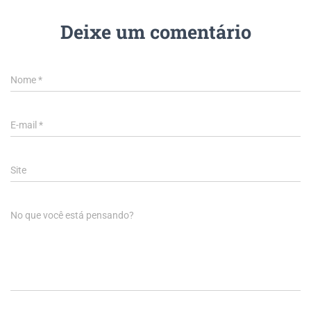
Deixe um comentário
Nome
*
E-mail
*
Site
No que você está pensando?