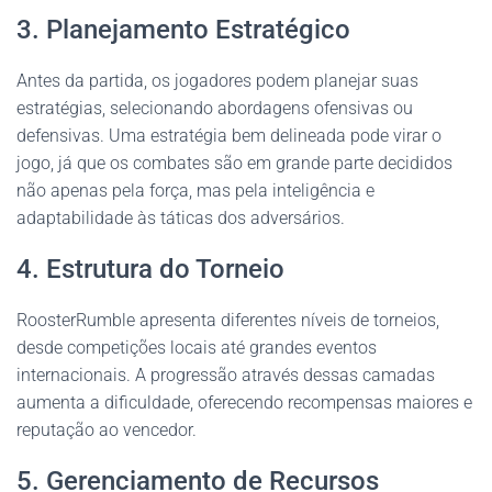
3. Planejamento Estratégico
Antes da partida, os jogadores podem planejar suas
estratégias, selecionando abordagens ofensivas ou
defensivas. Uma estratégia bem delineada pode virar o
jogo, já que os combates são em grande parte decididos
não apenas pela força, mas pela inteligência e
adaptabilidade às táticas dos adversários.
4. Estrutura do Torneio
RoosterRumble apresenta diferentes níveis de torneios,
desde competições locais até grandes eventos
internacionais. A progressão através dessas camadas
aumenta a dificuldade, oferecendo recompensas maiores e
reputação ao vencedor.
5. Gerenciamento de Recursos