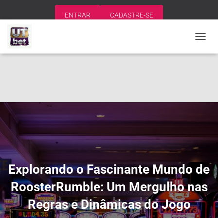
ENTRAR
CADASTRE-SE
A
L
T
E
R
N
A
R
N
A
V
E
G
A
Explorando o Fascinante Mundo de
Ç
Ã
RoosterRumble: Um Mergulho nas
O
Regras e Dinâmicas do Jogo