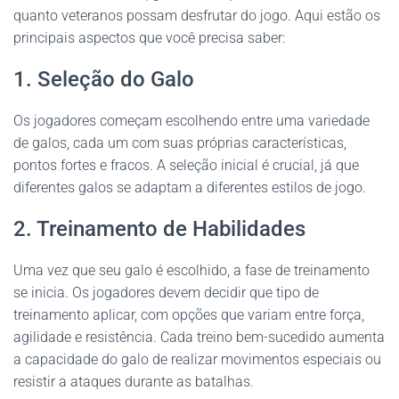
quanto veteranos possam desfrutar do jogo. Aqui estão os
principais aspectos que você precisa saber:
1. Seleção do Galo
Os jogadores começam escolhendo entre uma variedade
de galos, cada um com suas próprias características,
pontos fortes e fracos. A seleção inicial é crucial, já que
diferentes galos se adaptam a diferentes estilos de jogo.
2. Treinamento de Habilidades
Uma vez que seu galo é escolhido, a fase de treinamento
se inicia. Os jogadores devem decidir que tipo de
treinamento aplicar, com opções que variam entre força,
agilidade e resistência. Cada treino bem-sucedido aumenta
a capacidade do galo de realizar movimentos especiais ou
resistir a ataques durante as batalhas.