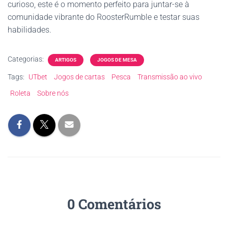
curioso, este é o momento perfeito para juntar-se à
comunidade vibrante do RoosterRumble e testar suas
habilidades.
Categorias:
ARTIGOS
JOGOS DE MESA
Tags:
UTbet
Jogos de cartas
Pesca
Transmissão ao vivo
Roleta
Sobre nós
0 Comentários