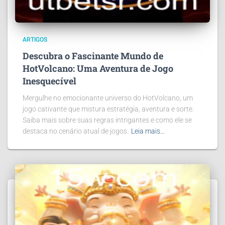
ARTIGOS
Descubra o Fascinante Mundo de
HotVolcano: Uma Aventura de Jogo
Inesquecível
Mergulhe no emocionante universo do HotVolcano, um
jogo cativante que mistura estratégia, aventura e sorte.
Saiba mais sobre suas regras intrigantes e como ele se
destaca no cenário atual de jogos.
Leia mais…