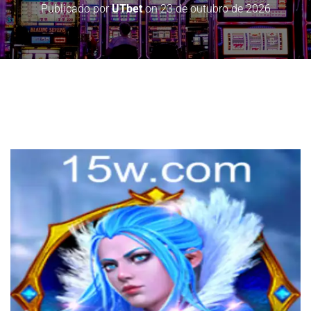
Publicado por
UTbet
on
23 de outubro de 2026