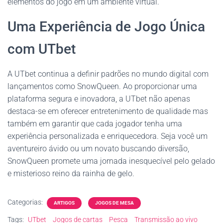
elementos do jogo em um ambiente virtual.
Uma Experiência de Jogo Única
com UTbet
A UTbet continua a definir padrões no mundo digital com
lançamentos como SnowQueen. Ao proporcionar uma
plataforma segura e inovadora, a UTbet não apenas
destaca-se em oferecer entretenimento de qualidade mas
também em garantir que cada jogador tenha uma
experiência personalizada e enriquecedora. Seja você um
aventureiro ávido ou um novato buscando diversão,
SnowQueen promete uma jornada inesquecível pelo gelado
e misterioso reino da rainha de gelo.
Categorias:
ARTIGOS
JOGOS DE MESA
Tags:
UTbet
Jogos de cartas
Pesca
Transmissão ao vivo