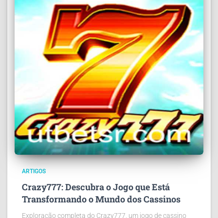
ARTIGOS
Crazy777: Descubra o Jogo que Está
Transformando o Mundo dos Cassinos
Exploração completa do Crazy777, um jogo de cassino