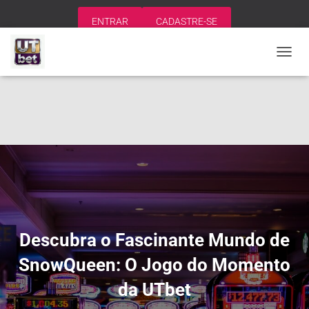
ENTRAR
CADASTRE-SE
A
L
T
E
R
N
A
R
N
A
V
E
G
A
Descubra o Fascinante Mundo de
Ç
Ã
SnowQueen: O Jogo do Momento
O
da UTbet