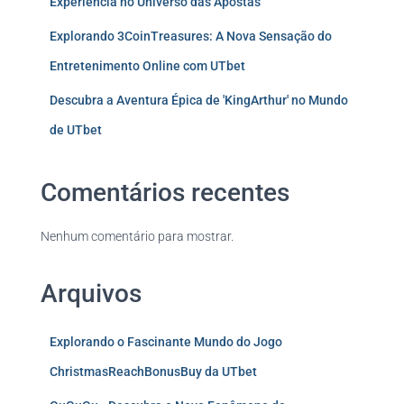
Experiência no Universo das Apostas
Explorando 3CoinTreasures: A Nova Sensação do
Entretenimento Online com UTbet
Descubra a Aventura Épica de 'KingArthur' no Mundo
de UTbet
Comentários recentes
Nenhum comentário para mostrar.
Arquivos
Explorando o Fascinante Mundo do Jogo
ChristmasReachBonusBuy da UTbet