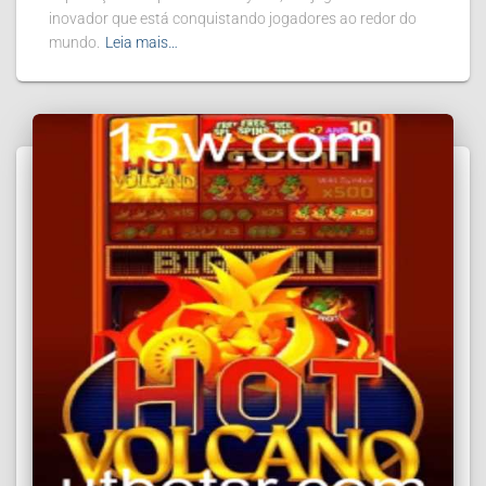
inovador que está conquistando jogadores ao redor do
mundo.
Leia mais…