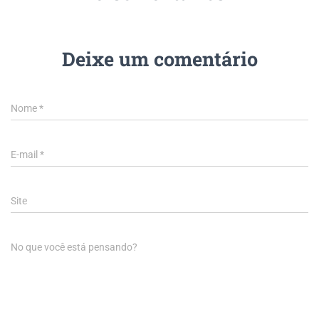
Deixe um comentário
Nome
*
E-mail
*
Site
No que você está pensando?