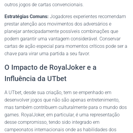
outros jogos de cartas convencionais.
Estratégias Comuns:
Jogadores experientes recomendam
prestar atenção aos movimentos dos adversários e
planejar antecipadamente possíveis combinações que
podem garantir uma vantagem considerável. Conservar
cartas de ação especial para momentos críticos pode ser a
chave para virar uma partida a seu favor.
O Impacto de RoyalJoker e a
Influência da UTbet
A UTbet, desde sua criação, tem se empenhado em
desenvolver jogos que não são apenas entretenimento,
mas também contribuem culturalmente para o mundo dos
games. RoyalJoker, em particular, é uma representação
desse compromisso, tendo sido integrado em
campeonatos internacionais onde as habilidades dos