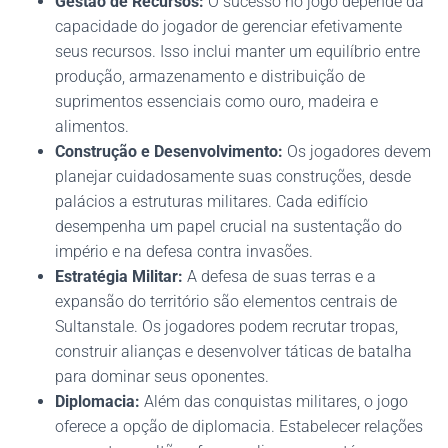
Gestão de Recursos:
O sucesso no jogo depende da
capacidade do jogador de gerenciar efetivamente
seus recursos. Isso inclui manter um equilíbrio entre
produção, armazenamento e distribuição de
suprimentos essenciais como ouro, madeira e
alimentos.
Construção e Desenvolvimento:
Os jogadores devem
planejar cuidadosamente suas construções, desde
palácios a estruturas militares. Cada edifício
desempenha um papel crucial na sustentação do
império e na defesa contra invasões.
Estratégia Militar:
A defesa de suas terras e a
expansão do território são elementos centrais de
Sultanstale. Os jogadores podem recrutar tropas,
construir alianças e desenvolver táticas de batalha
para dominar seus oponentes.
Diplomacia:
Além das conquistas militares, o jogo
oferece a opção de diplomacia. Estabelecer relações