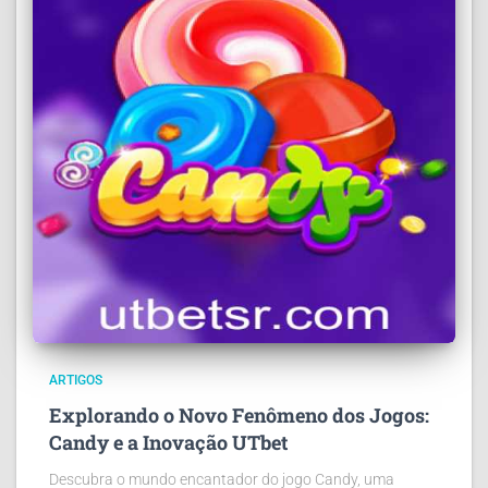
ARTIGOS
Explorando o Novo Fenômeno dos Jogos:
Candy e a Inovação UTbet
Descubra o mundo encantador do jogo Candy, uma