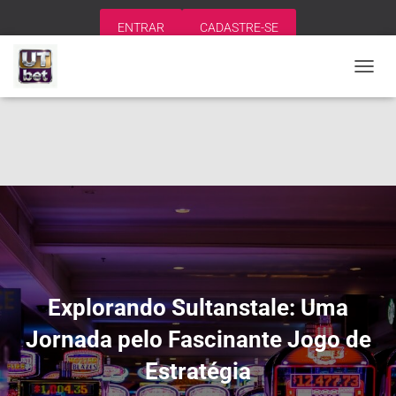
ENTRAR
CADASTRE-SE
A
L
T
E
R
N
A
R
N
A
V
E
G
A
Explorando Sultanstale: Uma
Ç
Ã
Jornada pelo Fascinante Jogo de
O
Estratégia