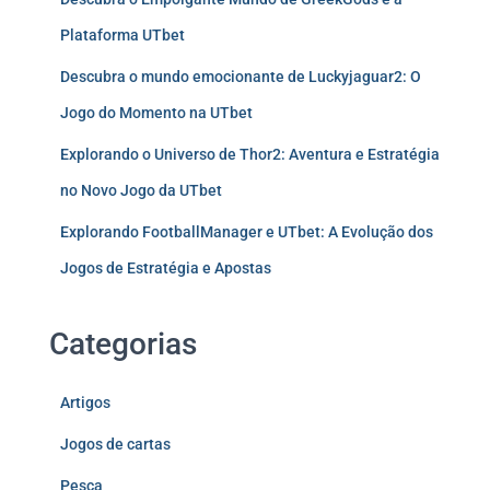
Plataforma UTbet
Descubra o mundo emocionante de Luckyjaguar2: O
Jogo do Momento na UTbet
Explorando o Universo de Thor2: Aventura e Estratégia
no Novo Jogo da UTbet
Explorando FootballManager e UTbet: A Evolução dos
Jogos de Estratégia e Apostas
Categorias
Artigos
Jogos de cartas
Pesca