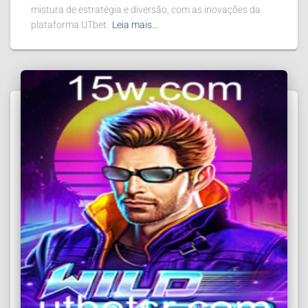
mistura de estratégia e diversão, com as inovações da
plataforma UTbet.
Leia mais…