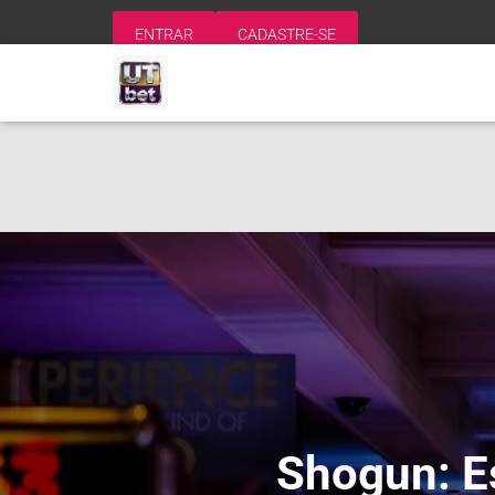
ENTRAR
CADASTRE-SE
Shogun: E