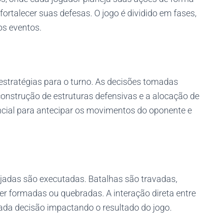
fortalecer suas defesas. O jogo é dividido em fases,
os eventos.
estratégias para o turno. As decisões tomadas
construção de estruturas defensivas e a alocação de
ncial para antecipar os movimentos do oponente e
ejadas são executadas. Batalhas são travadas,
ser formadas ou quebradas. A interação direta entre
ada decisão impactando o resultado do jogo.