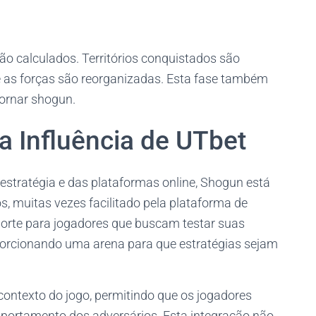
são calculados. Territórios conquistados são
 e as forças são reorganizadas. Esta fase também
tornar shogun.
a Influência de UTbet
estratégia e das plataformas online, Shogun está
, muitas vezes facilitado pela plataforma de
porte para jogadores que buscam testar suas
oporcionando uma arena para que estratégias sejam
contexto do jogo, permitindo que os jogadores
ortamento dos adversários. Esta integração não