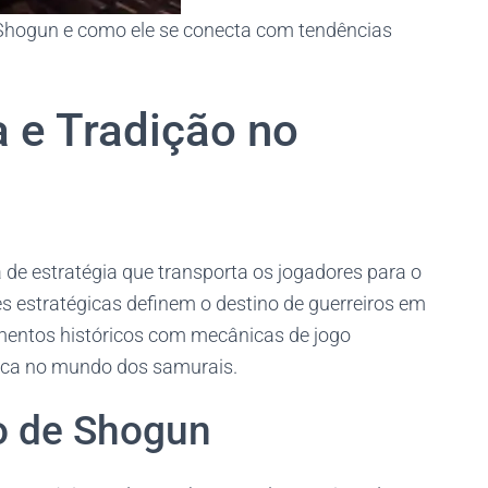
Shogun e como ele se conecta com tendências
a e Tradição no
 de estratégia que transporta os jogadores para o
es estratégicas definem o destino de guerreiros em
mentos históricos com mecânicas de jogo
ica no mundo dos samurais.
o de Shogun