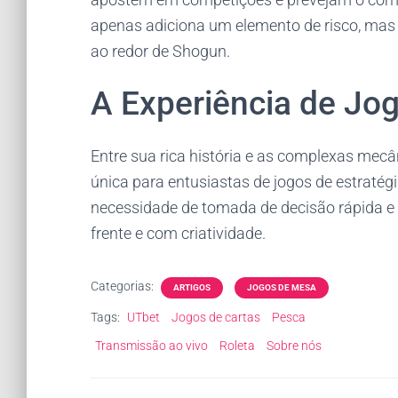
apenas adiciona um elemento de risco, ma
ao redor de Shogun.
A Experiência de Jog
Entre sua rica história e as complexas mec
única para entusiastas de jogos de estratégia
necessidade de tomada de decisão rápida e
frente e com criatividade.
Categorias:
ARTIGOS
JOGOS DE MESA
Tags:
UTbet
Jogos de cartas
Pesca
Transmissão ao vivo
Roleta
Sobre nós