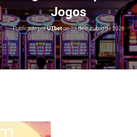
Jogos
Publicado por
UTbet
on
23 de outubro de 2026