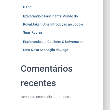
UTbet
Explorando o Fascinante Mundo do
RoyalJoker: Uma Introdução ao Jogo e
Suas Regras
Explorando JILICaishen: O Universo de
Uma Nova Sensação do Jogo
Comentários
recentes
Nenhum comentário para mostrar.