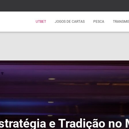
UTBET
JOGOS DE CARTAS
PESCA
TRANSMIS
stratégia e Tradição no