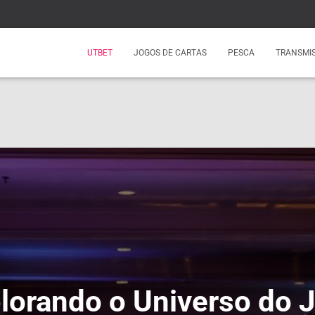
UTBET
JOGOS DE CARTAS
PESCA
TRANSMIS
lorando o Universo do 