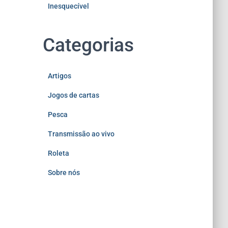
Inesquecível
Categorias
Artigos
Jogos de cartas
Pesca
Transmissão ao vivo
Roleta
Sobre nós