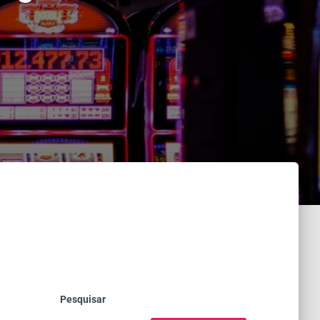
Pesquisar