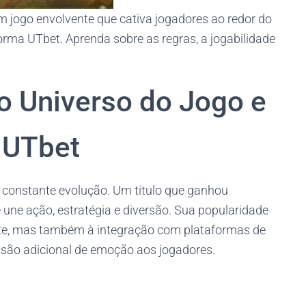
jogo envolvente que cativa jogadores ao redor do
rma UTbet. Aprenda sobre as regras, a jogabilidade
.
o Universo do Jogo e
 UTbet
 constante evolução. Um título que ganhou
 une ação, estratégia e diversão. Sua popularidade
nte, mas também à integração com plataformas de
nsão adicional de emoção aos jogadores.