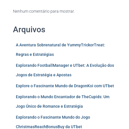
Nenhum comentário para mostrar.
Arquivos
A Aventura Sobrenatural de YummyTrickorTreat:
Regras e Estratégias
Explorando FootballManager e UTbet: A Evolução dos
Jogos de Estratégia e Apostas
Explore o Fascinante Mundo de DragonKoi com UTbet
Explorando o Mundo Encantador de TheCupids: Um
Jogo Único de Romance e Estratégia
Explorando o Fascinante Mundo do Jogo
ChristmasReachBonusBuy da UTbet