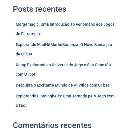
Posts recentes
Mergemagic: Uma Introdução ao Fenômeno dos Jogos
de Estratégia
Explorando MadHitMarlinBonanza: O Novo Sensação
de UTbet
Kong: Explorando o Universo do Jogo e Sua Conexão
com UTbet
Descubra o Excitante Mundo de AllWilds com UTbet
Explorando Flamingbells: Uma Jornada pelo Jogo com
UTbet
Comentários recentes