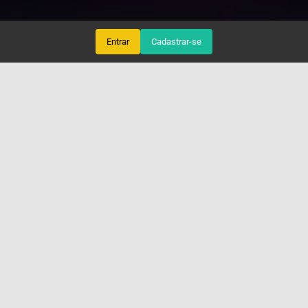
Entrar
Cadastrar-se